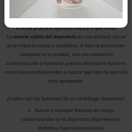
sedentarismo…) o con patologías cardiovasculares
diagnosticadas hace necesario que surjan
especialistas
para el control de la actitud deportiva y la conveniencia
o no de practicar ejercicio físico y a qué nivel.
La
muerte súbita del deportista
es una entidad con un
gran impacto social y mediático. Si bien la prevención
completa no es posible, con una valoración
cardiovascular y funcional pueden detectarse factores
esenciales predisponentes e indicar qué tipo de ejercicio
más apropiado.
¿Cuáles son las funciones de un cardiólogo deportivo?:
Buscar y manejar factores de riesgo
cardiovascular en el deportista (hipertensión,
diabetes, hipercolesterolemia)