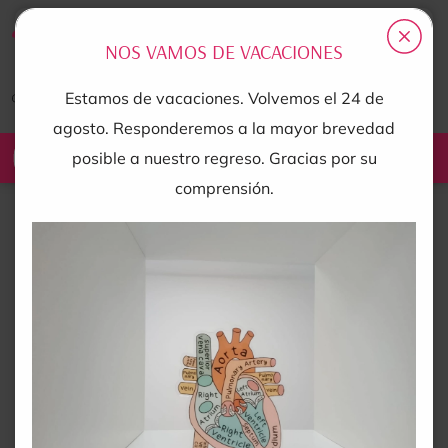
NOS VAMOS DE VACACIONES
Estamos de vacaciones. Volvemos el 24 de
agosto. Responderemos a la mayor brevedad
posible a nuestro regreso. Gracias por su
comprensión.
CARDIOLOGÍA
Deporte & Cardiología
El creciente interés por la realización de deporte por
parte de una gran parte de la población, pacientes no
solo sanos, sino aquellos con factores de riesgo
cardiovascular (hipertensión, diabetes, colesterol,