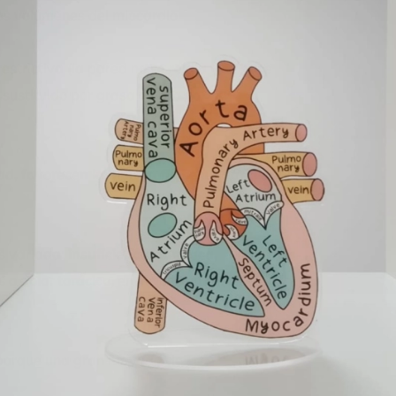
los volúmenes del miocardio
strictiva (la pared no se relaja y se hace
 sustituido por grasa o fibra no
ad, favorecen la hipertrofia secundaria del
es variada:
insuficiencia cardíaca,
 o dolor torácico,
en incluso en casos
 porque una gran mayoría de