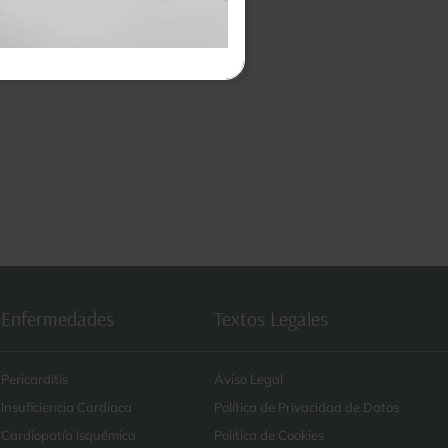
Enfermedades
Textos Legales
Pericarditis
Aviso Legal
Insuficiencia Cardíaca
Política de Privacidad de Datos
Cardiopatía Isquémica
Política de Cookies