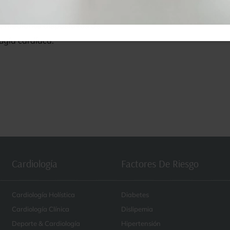
, mediante dispositivos de
rugía cardíaca.
Cardiología
Factores De Riesgo
Cardiología Holística
Diabetes
Cardiología Clínica
Dislipemia
Deporte & Cardiología
Hipertensión