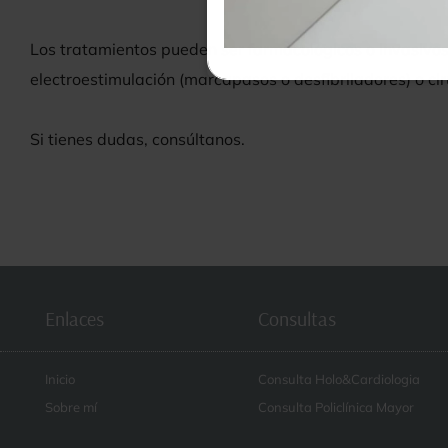
Los tratamientos pueden ser farmacológicos o invasivos
electroestimulación (marcapasos o desfibriladores) o ci
Si tienes dudas, consúltanos.
Enlaces
Consultas
Inicio
Consulta Holo&Cardiologia
Sobre mí
Consulta Policlínica Mayor