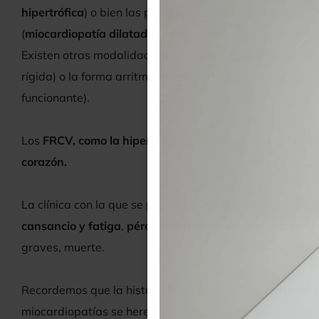
hipertrófica
) o bien las paredes se dilatan y aumentan 
(
miocardiopatía dilatada
).
Existen otras modalidades de miocardiopatías como la re
rígida) o la forma arritmogénica (en la que el músculo es
funcionante).
Los
FRCV, como la hipertensión, la diabetes o la obesid
corazón.
La clínica con la que se presentan las miocardiopatías 
cansancio y fatiga
,
pérdida de conciencia, palpitaciones
graves, muerte.
Recordemos que la historia familiar es muy importante
miocardiopatías se heredan.