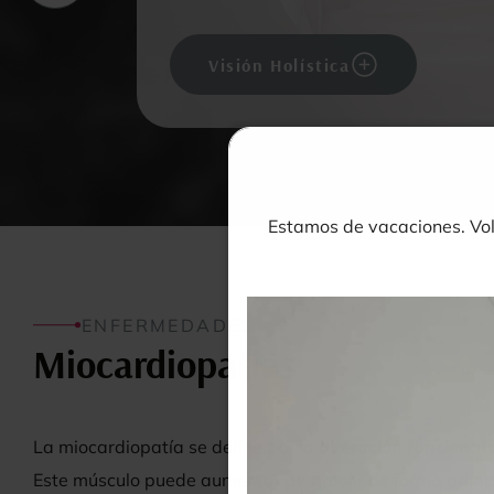
Visión Holística
Estamos de vacaciones. Vo
ENFERMEDADES
Miocardiopatías
La miocardiopatía se define por la
alteración funcional 
Este músculo puede aumentar de grosor de forma primari