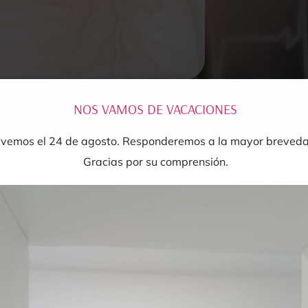
NOS VAMOS DE VACACIONES
lvemos el 24 de agosto. Responderemos a la mayor brevedad
Gracias por su comprensión.
o estructural del músculo cardíaco.
a o "familiar" (
miocardiopatía