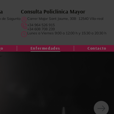
ia
Consulta Policlínica Mayor
o de Sagunto
Carrer Major Sant Jaume, 30B 12540 Vila-real
+34 964 526 915
+34 608 708 239
Lunes a Viernes 9:00 a 12:00 h y 15:30 a 20:30 h
go
Enfermedades
Contacto